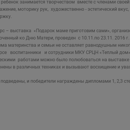
 ребенок занимается творчеством вместе с членами своей 
ажение, моторику рук, художественно - эстетический вкус
ржку.
рс – выставка «Подарок маме приготовим сами», органи
оченный ко Дню Матери, проведен с 10.11.по 23.11. 2016 г
ема материнства и семьи не оставляет равнодушным нико
рсе воспитанники и сотрудники МКУ СРЦН «Теплый дом», 
ескими работами можно было полюбоваться на выставке 
нены в различных техниках и вызывают восхищение и уваж
 подведены, и победители награждены дипломами 1, 2,3 ст