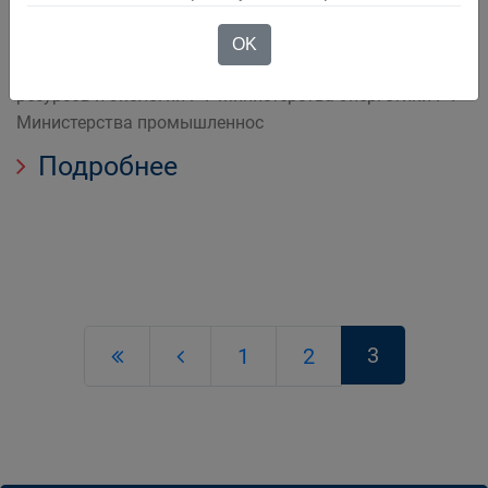
При поддержке Комитета Совета Федерации РФ по
аграрно продовольственной политике и
OK
природопользованию Министерства природных
ресурсов и экологии РФ Министерства энергетики РФ
Министерства промышленнос
Подробнее
3
1
2