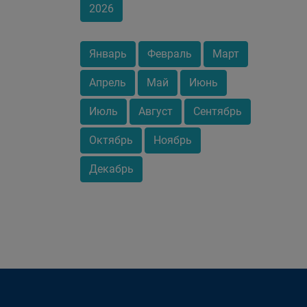
2026
Январь
Февраль
Март
Апрель
Май
Июнь
Июль
Август
Сентябрь
Октябрь
Ноябрь
Декабрь