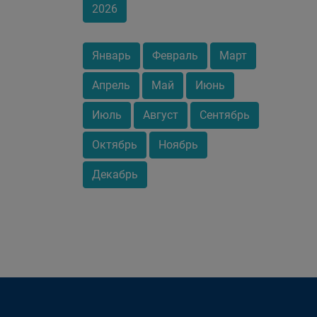
2026
Январь
Февраль
Март
Апрель
Май
Июнь
Июль
Август
Сентябрь
Октябрь
Ноябрь
Декабрь