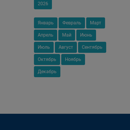
2026
Январь
Февраль
Март
Апрель
Май
Июнь
Июль
Август
Сентябрь
Октябрь
Ноябрь
Декабрь