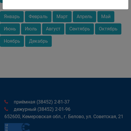
Январь
Февраль
Март
Апрель
Май
Июнь
Июль
Август
Сентябрь
Октябрь
Ноябрь
Декабрь
приёмная (38452) 2-81-37
дежурный (38452) 2-01-96
652600, Кемеровская обл., г. Белово, ул. Советская, 21