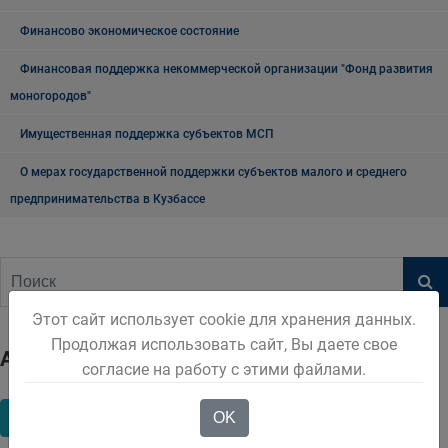
Финансово экономическое состояние
Финансовая поддержка некоммерческой организации "Фонд развития
моногородов"
Имущественная поддержка субъектов МСП
О мерах государственной поддержки субъектов малого и среднего
предпринимательства в Кузбассе
Этот сайт использует cookie для хранения данных.
Продолжая использовать сайт, Вы даете свое
Архив
согласие на работу с этими файлами.
2023
2024
2025
2026
OK