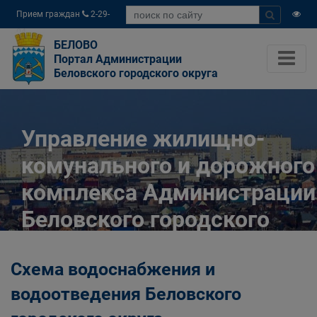
Прием граждан
2-29-
04
БЕЛОВО
Портал Администрации
Беловского городского округа
Управление жилищно-
комунального и дорожного
комплекса Администрации
Беловского городского
округа
Схема водоснабжения и
Главная
Органы власти
водоотведения Беловского
Муниципальные учреждения
Управление жилищно-комунального и