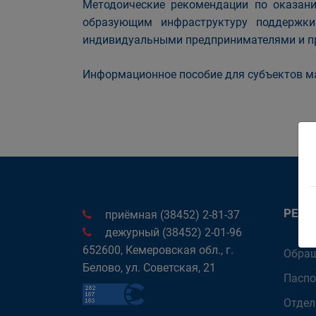
Методоические рекомендации по оказани
образующим инфраструктуру поддержки
индивидуальными предпринимателями и п
Информационное пособие для субъектов ма
РЕК
приёмная (38452) 2-81-37
дежурный (38452) 2-01-96
652600, Кемеровская обл., г.
Обращ
Белово, ул. Советская, 21
Паспо
Отдел