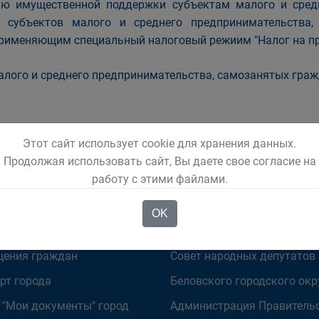
ю имущественной поддержки субъектам малого и средн
 субъектов малого и среднего предпринимательства
рименяющим специальный налоговый режиим "Налог на п
лого и среднего предпринимательства, самозанятых гра
Этот сайт использует cookie для хранения данных.
Продолжая использовать сайт, Вы даете свое согласие на
работу с этими файлами.
OK
ОМЕНДУЕМ
ОРГАНЫ ВЛАСТИ
ения граждан
Совет народных депутатов
рт города
Беловского городского окр
 "Мои документы" город
Администрация Правитель