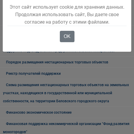
Финансовая поддержка малого и среднего предпринимательства
Этот сайт использует cookie для хранения данных.
Границы территорий, на которых запрещена розничная продажа
Продолжая использовать сайт, Вы даете свое
алкогольной продукции
согласие на работу с этими файлами.
Муниципальная программа
OK
Национальный проект Малое и среднее предпринимательство и
поддержка индивидуальной предпринимательской инициативы
Порядок размещения нестационарных торговых объектов
Реестр получателей поддержки
Схема размещения нестационарных торговых объектов на земельных
участках, находящихся в государственной или муниципальной
собственности, на территории Беловского городского округа
Финансово экономическое состояние
Финансовая поддержка некоммерческой организации "Фонд развития
моногородов"