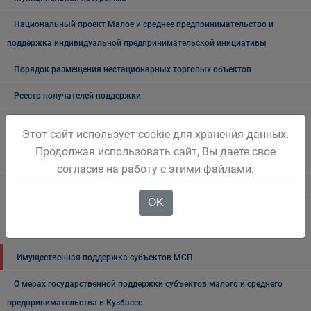
Национальный проект Малое и среднее предпринимательство и
поддержка индивидуальной предпринимательской инициативы
Порядок размещения нестационарных торговых объектов
Реестр получателей поддержки
Схема размещения нестационарных торговых объектов на земельных
Этот сайт использует cookie для хранения данных.
участках, находящихся в государственной или муниципальной
Продолжая использовать сайт, Вы даете свое
собственности, на территории Беловского городского округа
согласие на работу с этими файлами.
Финансово экономическое состояние
OK
Финансовая поддержка некоммерческой организации "Фонд развития
моногородов"
Имущественная поддержка субъектов МСП
О мерах государственной поддержки субъектов малого и среднего
предпринимательства в Кузбассе