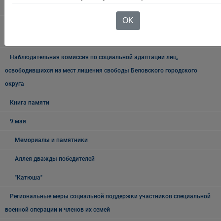
городского округа
OK
Межведомственная антинаркотическая комиссии в Беловском
городском округе
Наблюдательная комиссия по социальной адаптации лиц,
освободившихся из мест лишения свободы Беловского городского
округа
Книга памяти
9 мая
Мемориалы и памятники
Аллея дважды победителей
"Катюша"
Региональные меры социальной поддержки участников специальной
военной операции и членов их семей