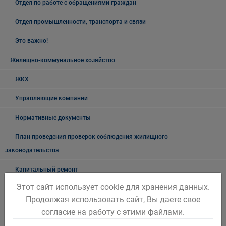
Отдел по работе с обращениями граждан
Отдел промышленности, транспорта и связи
Это важно!
Жилищно-коммунальное хозяйство
ЖКХ
Управляющие компании
Нормативные документы
План проведения проверок соблюдения жилищного
законодательства
Капитальный ремонт
Этот сайт использует cookie для хранения данных.
Нормативно правовые акты
Продолжая использовать сайт, Вы даете свое
Новостной блок
согласие на работу с этими файлами.