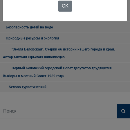
ВНИМАНИЕ КОРОНАВИРУС!Информация по действиям населения в
OK
режиме повышенная готовность в условиях пандемии новой
короновирусной инфекции
Безопасность детей на воде
Природные ресурсы и экология
"Земля Беловская". Очерки об истории нашего города и края.
Автор Михаил Юрьевич Живописцев
Первый Беловский городской Совет депутатов трудящихся.
Выборы в местный Совет 1939 года
Белово туристический