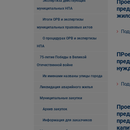
Прое
Экспертиза действующих
пред
муниципальных НПА
жило
Итоги ОРВ и экспертизы
муниципальных правовых актов
Под
О процедурах ОРВ и экспертизы
НПА
ПРое
75-летие Победы в Великой
пред
Отечественной войне
нужд
Их именами названы улицы города
Под
Ликвидация аварийного жилья
Муниципальные закупки
Прое
Архив закупок
пред
пред
Информация для заказчиков
капи