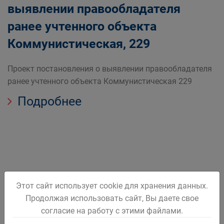
выявлении правообладателя
ранее учтенного объекта
Коммунистическая, 229
Проект постановления о выявлении правообладателя
ранее учтенного объекта Коммунистическая 229
Подробнее
Этот сайт использует cookie для хранения данных.
1
2
3
4
Продолжая использовать сайт, Вы даете свое
согласие на работу с этими файлами.