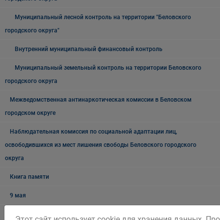
Муниципальный лесной контроль на территории "Беловского
городского округа"
Внутренний муниципальный финансовый контроль
Муниципальный земельный контроль на территории Беловского
городского округа
Межведомственная антинаркотическая комиссии в Беловском
городском округе
Наблюдательная комиссия по социальной адаптации лиц,
освободившихся из мест лишения свободы Беловского городского
округа
Книга памяти
9 мая
Мемориалы и памятники
Этот сайт использует cookie для хранения данных. П