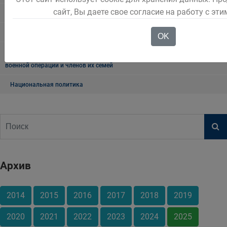
сайт, Вы даете свое согласие на работу с эт
Аллея дважды победителей
"Катюша"
OK
Региональные меры социальной поддержки участников специальной
военной операции и членов их семей
Национальная политика
Архив
2014
2015
2016
2017
2018
2019
2020
2021
2022
2023
2024
2025