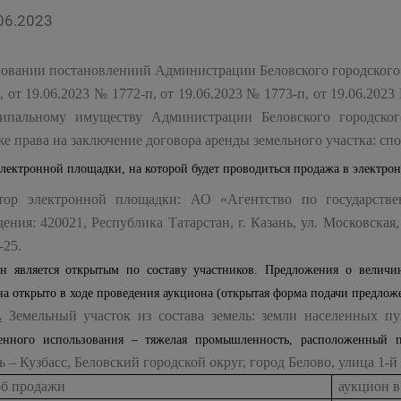
06.2023
овании постановлениий Администрации Беловского городского о
, от 19.06.2023 № 1772-п, от 19.06.2023 № 1773-п, от 19.06.20
ипальному имуществу Администрации Беловского городског
е права на заключение договора аренды земельного участка: сп
электронной площадки, на которой будет проводиться продажа в электро
тор электронной площадки: АО «Агентство по государстве
ения: 420021, Республика Татарстан, г. Казань, ул. Московская
-25.
н является открытым по составу участников. Предложения о величин
на открыто в ходе проведения аукциона (открытая форма подачи предложе
.
Земельный участок из состава земель: земли населенных п
енного использования – тяжелая промышленность, расположенный 
ь – Кузбасс, Беловский городской округ, город Белово, улица 1-й
об продажи
аукцион в