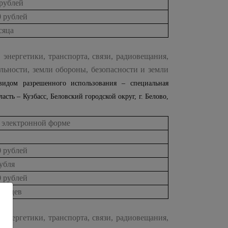
 рублей
0 рублей
сяца
 энергетики, транспорта, связи, радиовещания,
льности, земли обороны, безопасности и земли
идом разрешенного использования – специальная
сть – Кузбасс, Беловский городской округ, г. Белово,
 электронной форме
0 рублей
рубля
0 рублей
месяцев
 энергетики, транспорта, связи, радиовещания,