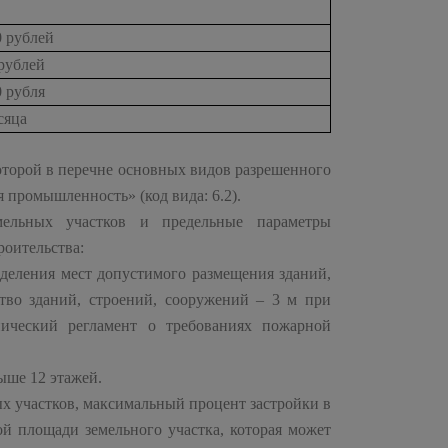
0 рублей
 рублей
0 рубля
сяца
которой в перечне основных видов разрешенного
 промышленность» (код вида: 6.2).
мельных участков и предельные параметры
роительства:
деления мест допустимого размещения зданий,
ство зданий, строений, сооружений – 3 м при
ический регламент о требованиях пожарной
ыше 12 этажей.
х участков, максимальный процент застройки в
й площади земельного участка, которая может