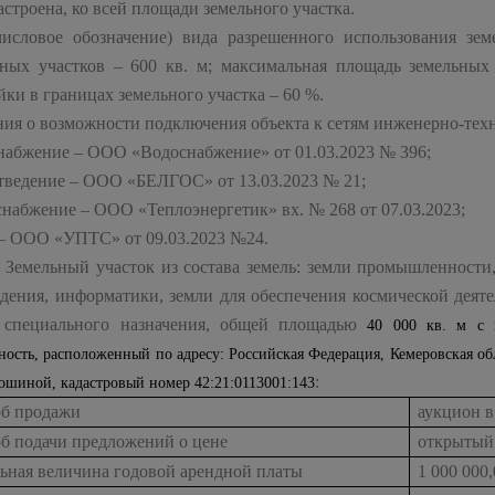
астроена, ко всей площади земельного участка.
числовое обозначение) вида разрешенного использования зем
ьных участков – 600 кв. м; максимальная площадь земельных
йки в границах земельного участка – 60 %.
ия о возможности подключения объекта к сетям инженерно-техн
набжение – ООО «Водоснабжение» от 01.03.2023 № 396;
тведение – ООО «БЕЛГОС» от 13.03.2023 № 21;
набжение – ООО «Теплоэнергетик» вх. № 268 от 07.03.2023;
 – ООО «УПТС» от 09.03.2023 №24.
Земельный участок из состава земель: земли промышленности,
дения, информатики, земли для обеспечения космической деяте
 специального назначения, общей площадью
40 000 кв. м с 
ность, расположенный по адресу: Российская Федерация, Кемеровская обла
:
лошиной, кадастровый номер 42:21:0113001:143
об продажи
аукцион в
об подачи предложений о цене
открытый
льная величина годовой арендной платы
1 000 000