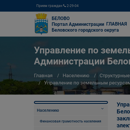
Прием граждан
2-29-04
БЕЛОВО
ГЛАВНАЯ
Портал Администрации
Беловского городского округа
Управление по земе
Администрации Белов
Главная
Населению
Структурные
Управление по земельным ресурсам
Упра
Населению
Бело
закл
Финансовая грамотность населения
элек