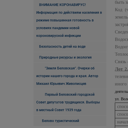
быть з
ВНИМАНИЕ КОРОНАВИРУС!
Код (
Информация по действиям населения в
земел
режиме повышенная готовность в
застро
условиях пандемии новой
Сведен
короновирусной инфекции
Водос
Водоо
Безопасность детей на воде
Теплос
Природные ресурсы и экология
Связь
"Земля Беловская". Очерки об
Лот 2.
истории нашего города и края. Автор
телеви
иного
Михаил Юрьевич Живописцев
деятель
Первый Беловский городской
ул. Во
Совет депутатов трудящихся. Выборы
спос
в местный Совет 1939 года
спос
Белово туристический
нача