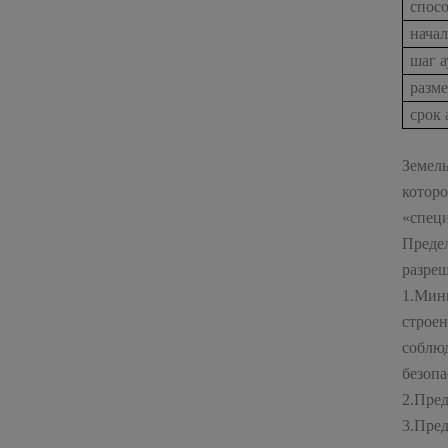
спос
нача
шаг а
разме
срок 
Земель
котор
«специ
Преде
разреш
1.Мин
строе
соблю
безопа
2.Пред
3.Пред