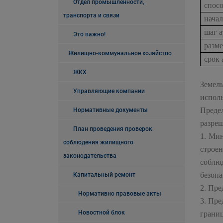
Отдел промышленности,
спос
транспорта и связи
нача
шаг а
Это важно!
разме
Жилищно-коммунальное хозяйство
срок 
ЖКХ
Земель
Управляющие компании
исполь
Преде
Нормативные документы
разреш
План проведения проверок
1. Ми
соблюдения жилищного
строе
законодательства
соблю
безопа
Капитальный ремонт
2. Пре
Нормативно правовые акты
3. Пре
Новостной блок
грани