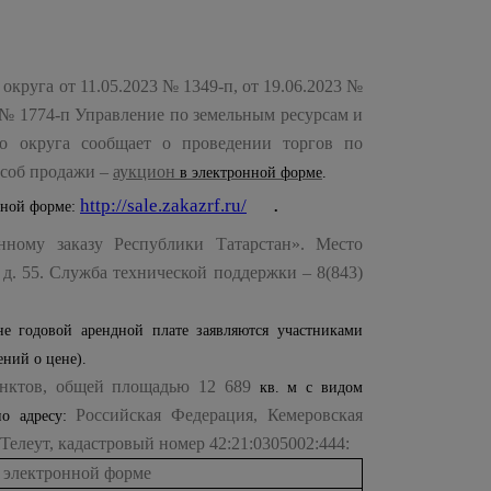
круга от 11.05.2023 № 1349-п, от 19.06.2023 №
23 № 1774-п Управление по земельным ресурсам и
о округа сообщает о проведении торгов по
особ продажи –
аукцион
в электронной форме
.
http://sale.zakazrf.ru/
нной форме:
.
нному заказу Республики Татарстан». Место
, д. 55. Служба технической поддержки – 8(843)
е годовой арендной плате заявляются участниками
ний о цене).
унктов, общей площадью 12 689
кв. м с видом
Российская Федерация, Кемеровская
по адресу:
 Телеут, кадастровый номер 42:21:0305002:444:
 электронной форме