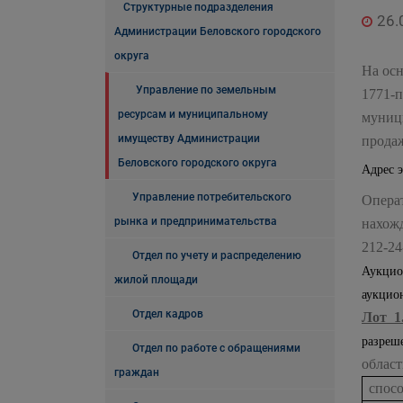
Структурные подразделения
26.
Администрации Беловского городского
округа
На осн
Управление по земельным
1771-п
ресурсам и муниципальному
муниц
имуществу Администрации
продаж
Беловского городского округа
Адрес 
Управление потребительского
Опера
рынка и предпринимательства
нахожд
212-24
Отдел по учету и распределению
Аукцио
жилой площади
аукцио
Отдел кадров
Лот 1
разреш
Отдел по работе с обращениями
област
граждан
спос