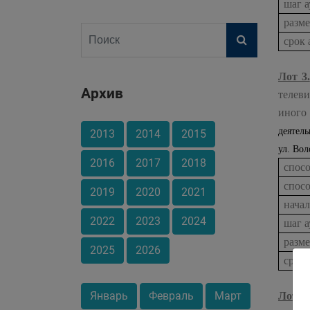
шаг а
разме
срок 
Лот 3.
Архив
телеви
иного
деятель
2013
2014
2015
ул. Во
2016
2017
2018
спос
спос
2019
2020
2021
нача
2022
2023
2024
шаг а
разме
2025
2026
срок 
Январь
Февраль
Март
Лот 4.