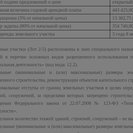
об подачи предложений о цене
открытый
льная величина годовой арендной платы
443 425,0
укциона (3% от начальной цены)
13 302,75
р задатка (80% от начальной цены)
354 740,0
аренды земельного участка
3 года 8 
ные участки (Лот 2-5) расположены в зоне специального назна
ой в перечне основных видов разрешенного использования п
альная деятельность» (код вида: 12.2).
льные (минимальные и (или) максимальные) размеры зе
енного строительства, реконструкции объектов капитального ст
имальные отступы от границ земельных участков в целях опре
ний, сооружений, за пределами которых запрещено строитель
дении Федерального закона от 22.07.2008 № 123-ФЗ «Техн
сности».
ельное количество этажей зданий, строений, сооружений – не в
ельные (минимальные и (или) максимальные) размеры земельны