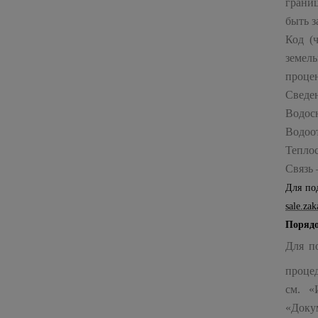
грани
быть з
Код (
земел
процен
Сведен
Водос
Водоо
Теплос
Связь 
Для по
sale
.
zak
Порядо
Для п
проце
см. «
«Доку