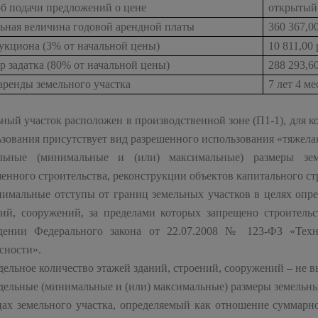
об подачи предложений о цене
открытый
льная величина годовой арендной платы
360 367,0
укциона (3% от начальной цены)
10 811,00
р задатка (80% от начальной цены)
288 293,6
аренды земельного участка
7 лет 4 ме
ный участок расположен в производственной зоне (П1-1), для 
зования присутствует вид разрешенного использования «тяжелая
льные (минимальные и (или) максимальные) размеры зе
енного строительства, реконструкции объектов капитального ст
нимальные отступы от границ земельных участков в целях опре
ний, сооружений, за пределами которых запрещено строитель
дении Федерального закона от 22.07.2008 № 123-ФЗ «Техн
сности».
дельное количество этажей зданий, строений, сооружений – не в
дельные (минимальные и (или) максимальные) размеры земельны
цах земельного участка, определяемый как отношение суммарно