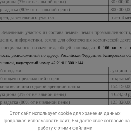
укциона (3% от начальной цены)
30 000,00
р задатка (80% от начальной цены)
800 000,0
аренды земельного участка
5 лет 4 ме
Земельный участок из состава земель: земли промышленности,
дения, информатики, земли для обеспечения космической деяте
 специального назначения, общей площадью
6 166 кв. м с в
ность, расположенный по адресу: Российская Федерация, Кемеровская обла
:
лошиной, кадастровый номер 42:21:0113001:144
об продажи
аукцион в
об подачи предложений о цене
открытый
льная величина годовой арендной платы
154 150,0
укциона (3% от начальной цены)
4 624,50 
р задатка (80% от начальной цены)
123 320,0
аренды земельного участка
2 года 9 
Этот сайт использует cookie для хранения данных.
Продолжая использовать сайт, Вы даете свое согласие на
Земельный участок из состава земель: земли промышленности,
работу с этими файлами.