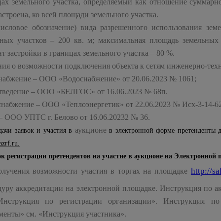
цах земельного участка, определяемый как отношение суммарно
астроена, ко всей площади земельного участка.
числовое обозначение) вида разрешенного использования зем
ьных участков – 200 кв. м; максимальная площадь земельных
т застройки в границах земельного участка – 80 %.
ия о возможности подключения объекта к сетям инженерно-техн
набжение – ООО «Водоснабжение» от 20.06.2023 № 1061;
тведение – ООО «БЕЛГОС» от 16.06.2023 № 68п.
набжение – ООО «Теплоэнергетик» от 22.06.2023 № Исх-3-14-62
– ООО УПТС г. Белово от 16.06.20232 № 36.
аукционе
дачи заявок и участия в
в электронной форме претенденты
azrf
.
ru
.
к регистрации претендентов на участие в аукционе на Электронной 
http://sa
олучения возможности участия в торгах на площадке
дуру аккредитации на электронной площадке. Инструкция по а
Инструкция по регистрации организации». Инструкция по
менты» см. «Инструкция участника».