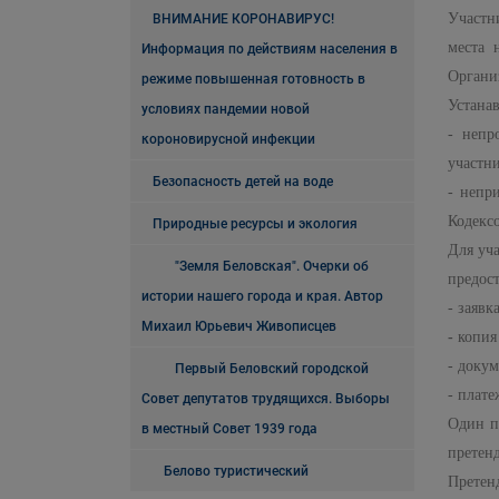
Участн
ВНИМАНИЕ КОРОНАВИРУС!
места 
Информация по действиям населения в
Организ
режиме повышенная готовность в
Устана
условиях пандемии новой
- непр
короновирусной инфекции
участн
Безопасность детей на воде
- непр
Кодекс
Природные ресурсы и экология
Для уч
"Земля Беловская". Очерки об
предос
истории нашего города и края. Автор
- заявк
Михаил Юрьевич Живописцев
-
копия
- докум
Первый Беловский городской
- плат
Совет депутатов трудящихся. Выборы
Один п
в местный Совет 1939 года
претенд
Белово туристический
Претен