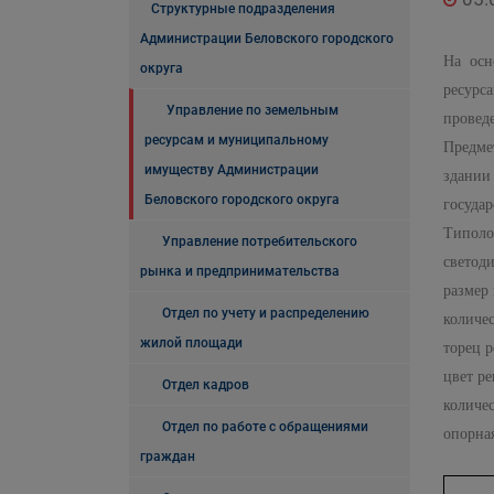
Структурные подразделения
Администрации Беловского городского
На осн
округа
ресурс
Управление по земельным
провед
ресурсам и муниципальному
Предме
имуществу Администрации
здании
Беловского городского округа
государ
Типоло
Управление потребительского
светод
рынка и предпринимательства
размер 
Отдел по учету и распределению
количес
жилой площади
торец 
цвет р
Отдел кадров
количес
Отдел по работе с обращениями
опорная
граждан