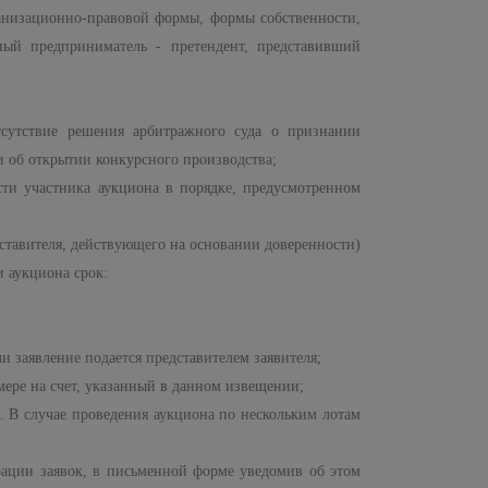
ганизационно-правовой формы, формы собственности,
ный предприниматель - претендент, представивший
тсутствие решения арбитражного суда о признании
и об открытии конкурсного производства;
сти участника аукциона в порядке, предусмотренном
дставителя, действующего на основании доверенности)
 аукциона срок:
и заявление подается представителем заявителя;
ере на счет, указанный в данном извещении;
е. В случае проведения аукциона по нескольким лотам
рации заявок, в письменной форме уведомив об этом