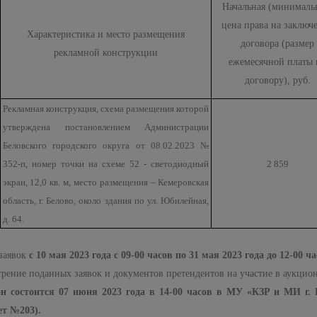
Начальная (минималь
цена права на заключ
Характеристика и место размещения
договора (размер
рекламной конструкции
ежемесячной платы 
договору), руб.
Рекламная конструкция, схема размещения которой
утверждена постановлением Администрации
Беловского городского округа от 08.02.2023 №
352-п, номер точки на схеме 52 - светодиодный
2 859
экран, 12,0 кв. м, место размещения – Кемеровская
область, г. Белово, около здания по ул. Юбилейная,
д. 64.
заявок
с 10 мая 2023 года с 09-00 часов по 31 мая 2023 года до 12-00 ча
трение поданных заявок и документов претендентов на участие в аукцио
н состоится 07 июня 2023 года в 14-00 часов в МУ «КЗР и МИ г. Бе
ет №203).