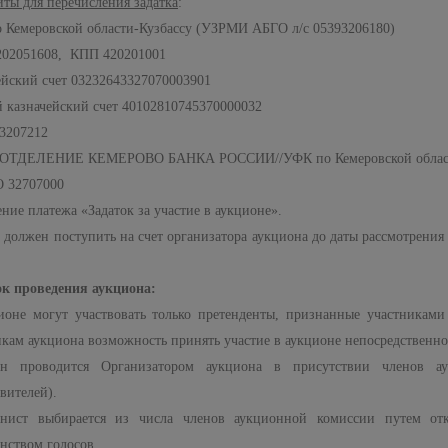
иты для перечисления задатка
:
 Кемеровской области-Кузбассу (УЗРМИ АБГО л/с 05393206180)
02051608, КПП 420201001
ейский счет 03232643327070003901
 казначейский счет 40102810745370000032
3207212
ОТДЕЛЕНИЕ КЕМЕРОВО БАНКА РОССИИ//УФК по Кемеровской области 
 32707000
ние платежа «Задаток за участие в аукционе».
 должен поступить на счет организатора аукциона до даты рассмотрения 
к проведения аукциона:
ионе могут участвовать только претенденты, признанные участниками
икам аукциона возможность принять участие в аукционе непосредственно 
н проводится Организатором аукциона в присутствии членов а
вителей).
нист выбирается из числа членов аукционной комиссии путем отк
нством голосов.