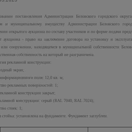
овании постановления Администрации Беловского городского округ
ам и муниципальному имуществу Администрации Беловского городс
ении открытого аукциона по составу участников и по форме подачи пред
т аукциона - право на заключение договора на установку и эксплуат
 или сооружении, находящемся в муниципальной собственности Беловск
ственная собственность на который не разграничена.
гия рекламной конструкции:
иодный экран;
информационного поля: 12,0 кв. м;
тво рекламных поверхностей: 1;
рекламной конструкции закрыт;
екламной конструкции: серый (RAL 7040, RAL 7024);
тво стоек: 1;
 стойка: установлена на фундаменте. Фундамент заглублен.