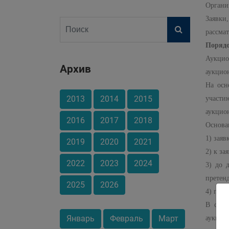
Органи
Заявки
рассма
Порядо
Аукцио
Архив
аукцио
На осн
2013
2014
2015
участи
аукцио
2016
2017
2018
Основан
1) зая
2019
2020
2021
2) к за
2022
2023
2024
3) до 
претен
2025
2026
4) пода
В случ
Январь
Февраль
Март
аукцион