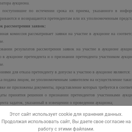
затора аукциона.
, поступившие по истечении срока их приема, указанного в инфо
триваются и возвращаются претендентам или их уполномоченным предста
к рассмотрения заявок:
нная комиссия рассматривает заявки на участие в аукционе на соответ
не.
овании результатов рассмотрения заявок на участие в аукционе аукц
ю в аукционе претендента и о признании претендента участником аукцио
не.
иями для отказа претенденту в допуске к участию в аукционе являются:
вка подана лицом, не уполномоченным заявителем на осуществление таки
явке не приложены документы, представление которых требуется в соотв
даты принятия решения о признании претендентов участниками аукци
дента задаток, указанный в извещении о проведении аукциона;
нная заявка не соответствует установленной форме либо содержит недос
Этот сайт использует cookie для хранения данных.
ае установления недостоверности сведений, содержащихся в докумен
Продолжая использовать сайт, Вы даете свое согласие на
а одновременно с заявкой, аукционная комиссия обязана отстранить так
работу с этими файлами.