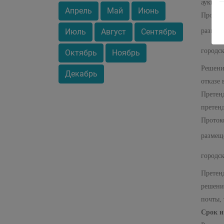
аукцион
Апрель
Май
Июнь
Проток
Июль
Август
Сентябрь
разме
городс
Октябрь
Ноябрь
Решени
Декабрь
отказе 
Претен
претен
Проток
разме
городс
Претен
решени
почты,
Срок и