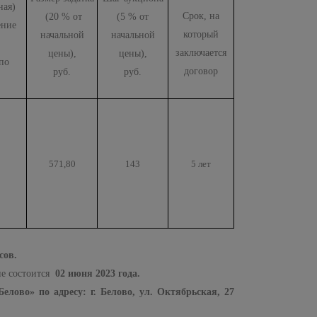
ная)
Срок, на
(20 % от
(5 % от
ение
который
начальной
начальной
заключается
цены),
цены),
по
договор
руб.
руб.
571,80
143
5 лет
сов.
не состоится
02 июня 2023 года.
лово» по адресу: г. Белово, ул. Октябрьская, 27