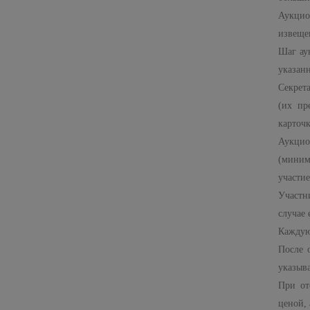
Аукцио
извеще
Шаг ау
указан
Секрет
(их пр
карточк
Аукцио
(миним
участие
Участн
случае 
Каждую
После 
указыва
При от
ценой, 