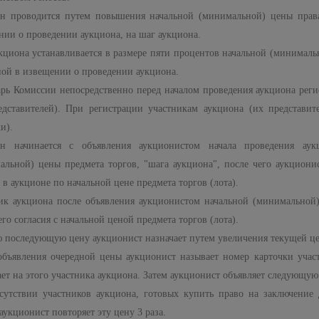
н проводится путем повышения начальной (минимальной) цены права 
нии о проведении аукциона, на шаг аукциона.
кциона устанавливается в размере пяти процентов начальной (минимальн
ной в извещении о проведении аукциона.
арь Комиссии непосредственно перед началом проведения аукциона реги
едставителей). При регистрации участникам аукциона (их представит
и).
н начинается с объявления аукционистом начала проведения аукц
альной) цены предмета торгов, "шага аукциона", после чего аукционис
 в аукционе по начальной цене предмета торгов (лота).
ик аукциона после объявления аукционистом начальной (минимальной)
его согласия с начальной ценой предмета торгов (лота).
 последующую цену аукционист назначает путем увеличения текущей це
объявления очередной цены аукционист называет номер карточки учас
ет на этого участника аукциона. Затем аукционист объявляет следующую
сутствии участников аукциона, готовых купить право на заключение 
аукционист повторяет эту цену 3 раза.