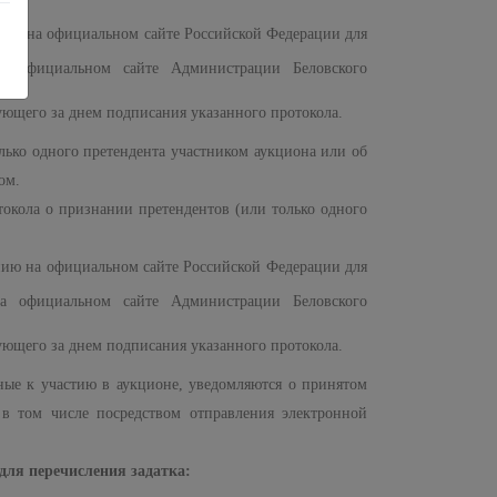
нию на официальном сайте Российской Федерации для
на официальном сайте Администрации Беловского
ующего за днем подписания указанного протокола.
ько одного претендента участником аукциона или об
ом.
токола о признании претендентов (или только одного
нию на официальном сайте Российской Федерации для
на официальном сайте Администрации Беловского
ующего за днем подписания указанного протокола.
ные к участию в аукционе, уведомляются о принятом
в том числе посредством отправления электронной
 для перечисления задатка: