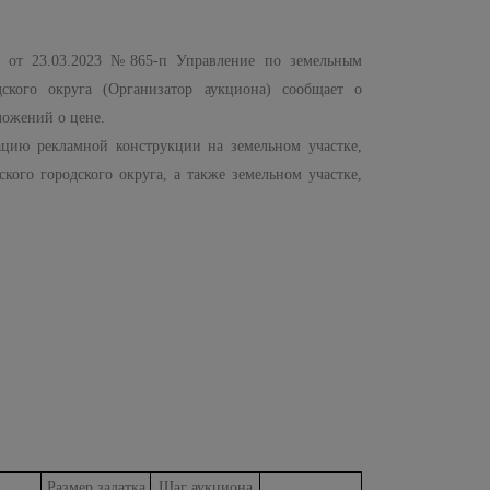
а от 23.03.2023 №865-п Управление по земельным
кого округа (Организатор аукциона) сообщает о
ложений о цене.
ацию рекламной конструкции на земельном участке,
ого городского округа, а также земельном участке,
Размер задатка
Шаг аукциона