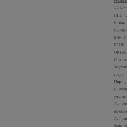
Реквиз
УФК по
ИНН 42
Казнач
Единый
БИК 01
БАНК: 
ОКТМО
Назначе
Задаток
года).
Порядо
В аукц
участн
Аукцио
предста
Аукцио
больши