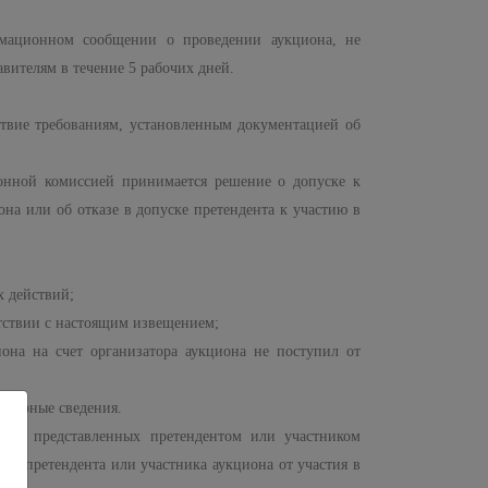
рмационном сообщении о проведении аукциона, не
вителям в течение 5 рабочих дней.
ствие требованиям, установленным документацией об
ионной комиссией принимается решение о допуске к
на или об отказе в допуске претендента к участию в
х действий;
етствии с настоящим извещением;
она на счет организатора аукциона не поступил от
товерные сведения.
тах, представленных претендентом или участником
ого претендента или участника аукциона от участия в