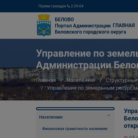
Прием граждан
2-29-04
БЕЛОВО
ГЛАВНАЯ
Портал Администрации
Беловского городского округа
Управление по земе
Администрации Белов
Главная
Населению
Структурные
Управление по земельным ресурсам
Упра
Населению
Бело
откр
Финансовая грамотность населения
05.