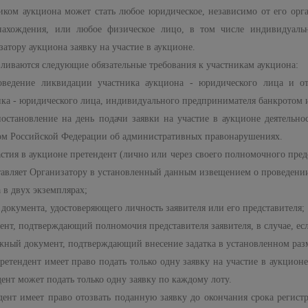
иком аукциона может стать любое юридическое, независимо от его ор
нахождения, или любое физическое лицо, в том числе индивидуаль
атору аукциона заявку на участие в аукционе.
вливаются следующие обязательные требования к участникам аукциона:
оведение ликвидации участника аукциона - юридического лица и о
ика - юридического лица, индивидуального предпринимателя банкротом 
иостановление на день подачи заявки на участие в аукционе деятельно
ом Российской Федерации об административных правонарушениях.
астия в аукционе претендент (лично или через своего полномочного пре
тавляет Организатору в установленный данным извещением о проведении
а в двух экземплярах;
 документа, удостоверяющего личность заявителя или его представителя;
ент, подтверждающий полномочия представителя заявителя, в случае, есл
ежный документ, подтверждающий внесение задатка в установленном разм
ретендент имеет право подать только одну заявку на участие в аукцион
ент может подать только одну заявку по каждому лоту.
дент имеет право отозвать поданную заявку до окончания срока регист