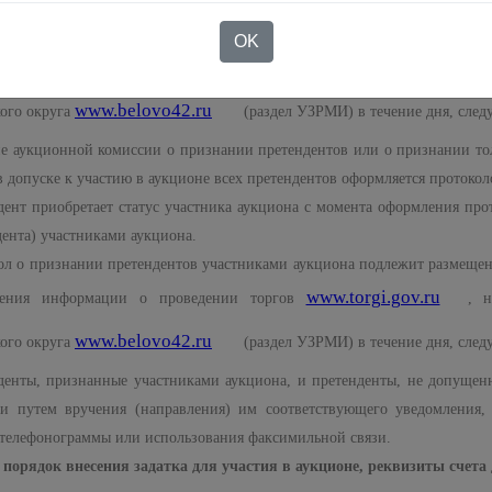
е на любом этапе его проведения.
ол об отстранении заявителя или участника аукциона подлежит размеще
OK
www.torgi.gov.ru
щения информации о проведении торгов
, 
www.belovo42.ru
кого округа
(раздел УЗРМИ) в течение дня, след
е аукционной комиссии о признании претендентов или о признании тол
в допуске к участию в аукционе всех претендентов оформляется протокол
дент приобретает статус участника аукциона с момента оформления про
дента) участниками аукциона.
ол о признании претендентов участниками аукциона подлежит размеще
www.torgi.gov.ru
щения информации о проведении торгов
, 
www.belovo42.ru
кого округа
(раздел УЗРМИ) в течение дня, след
денты, признанные участниками аукциона, и претенденты, не допущен
и путем вручения (направления) им соответствующего уведомления, 
 телефонограммы или использования факсимильной связи.
 порядок внесения задатка для участия в аукционе, реквизиты счета