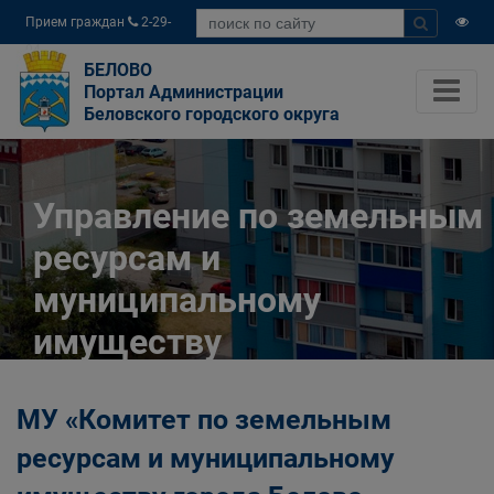
Прием граждан
2-29-
04
БЕЛОВО
Портал Администрации
Беловского городского округа
Управление по земельным
ресурсам и
муниципальному
имуществу
Администрации
МУ «Комитет по земельным
Беловского городского
ресурсам и муниципальному
округа