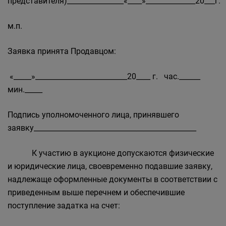
представителя)________________«____»______________20___г.
м.п.
Заявка принята Продавцом:
«_____»__________________________20____ г. час.______
мин._____
Подпись уполномоченного лица, принявшего
заявку______________________________________________
К участию в аукционе допускаются физические
и юридические лица, своевременно подавшие заявку,
надлежаще оформленные документы в соответствии с
приведенным выше перечнем и обеспечившие
поступление задатка на счет: