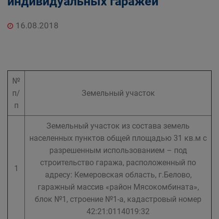
индивидуальных гаражей
Главная
Населению
Структурные подразделения Администрации
16.08.2018
Беловского городского округа
Управление по земельным ресурсам и
муниципальному имуществу Администрации
Беловского городского округа
№
п/
Земельный участок
п
Земельный участок из состава земель
населенных пунктов общей площадью 31 кв.м с
разрешенным использованием – под
строительство гаража, расположенный по
1
адресу: Кемеровская область, г.Белово,
гаражный массив «район Мясокомбината»,
блок №1, строение №1-а, кадастровый номер
42:21:0114019:32