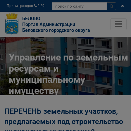
Прием граждан
2-29-
04
БЕЛОВО
Портал Администрации
Беловского городского округа
Управление по земельным
ресурсам и
муниципальному
имуществу
Администрации
ПЕРЕЧЕНЬ земельных участков,
Беловского городского
предлагаемых под строительство
округа