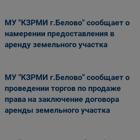
Главная
Населению
Структурные подразделения Администрации
МУ "КЗРМИ г.Белово" сообщает о
Беловского городского округа
Управление по земельным ресурсам и
намерении предоставления в
муниципальному имуществу Администрации
аренду земельного участка
Беловского городского округа
МУ "КЗРМИ г.Белово" сообщает о
проведении торгов по продаже
права на заключение договора
аренды земельного участка