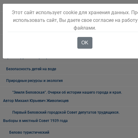
Капитальный ремонт
Этот сайт использует cookie для хранения данных. П
Нормативно правовые акты
использовать сайт, Вы даете свое согласие на работу
файлами.
Новостной блок
ВНИМАНИЕ КОРОНАВИРУС!Информация по действиям населения в
OK
режиме повышенная готовность в условиях пандемии новой
короновирусной инфекции
Безопасность детей на воде
Природные ресурсы и экология
"Земля Беловская". Очерки об истории нашего города и края.
Автор Михаил Юрьевич Живописцев
Первый Беловский городской Совет депутатов трудящихся.
Выборы в местный Совет 1939 года
Белово туристический