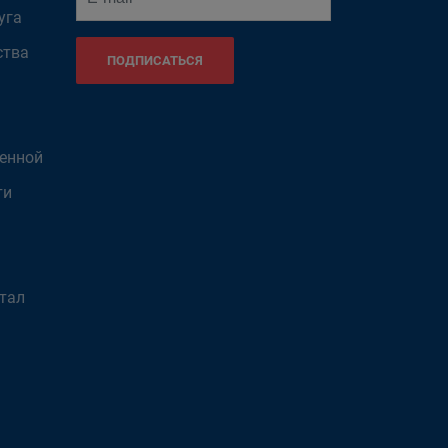
уга
ства
ПОДПИСАТЬСЯ
венной
ти
тал