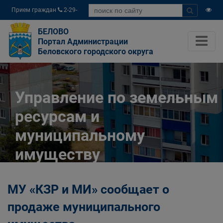
Прием граждан
2-29-
04
БЕЛОВО
Портал Администрации
Беловского городского округа
Управление по земельным
ресурсам и
муниципальному
имуществу
Администрации
МУ «КЗР и МИ» сообщает о
Беловского городского
продаже муниципального
округа