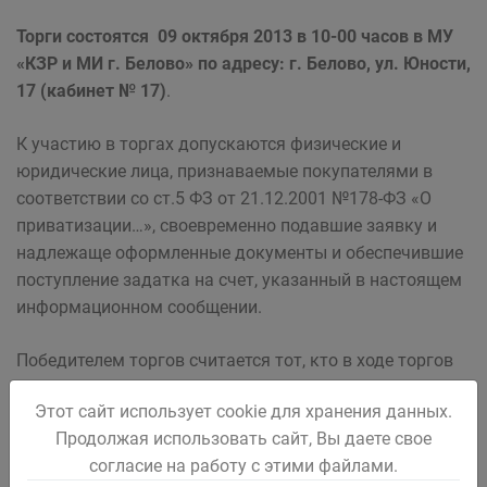
Торги состоятся 09 октября 2013 в 10-00 часов в МУ
«КЗР и МИ г. Белово» по адресу: г. Белово, ул. Юности,
17 (кабинет № 17)
.
К участию в торгах допускаются физические и
юридические лица, признаваемые покупателями в
соответствии со ст.5 ФЗ от 21.12.2001 №178-ФЗ «О
приватизации…», своевременно подавшие заявку и
надлежаще оформленные документы и обеспечившие
поступление задатка на счет, указанный в настоящем
информационном сообщении.
Победителем торгов считается тот, кто в ходе торгов
предложит наиболее высокую цену.
Этот сайт использует cookie для хранения данных.
Продолжая использовать сайт, Вы даете свое
Договор купли-продажи заключается с победителем
согласие на работу с этими файлами.
торгов не ранее чем через 10 рабочих дней и не