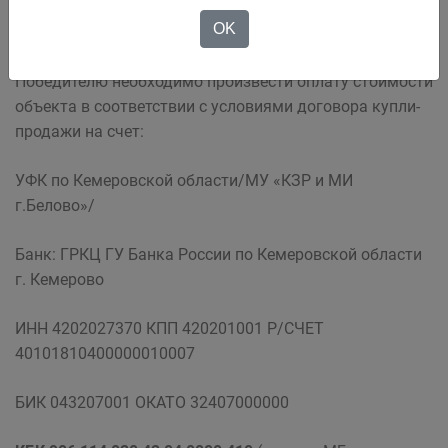
позднее 15 рабочих дней со дня подведения итогов
OK
продажи имущества.
Победителю необходимо произвести оплату стоимости
объекта в соответствии с условиями договора купли-
продажи на счет:
УФК по Кемеровской области/МУ «КЗР и МИ
г.Белово»/
Банк: ГРКЦ ГУ Банка России по Кемеровской области
г. Кемерово
ИНН 4202027370 КПП 420201001 Р/СЧЕТ
40101810400000010007
БИК 043207001 ОКАТО 32407000000