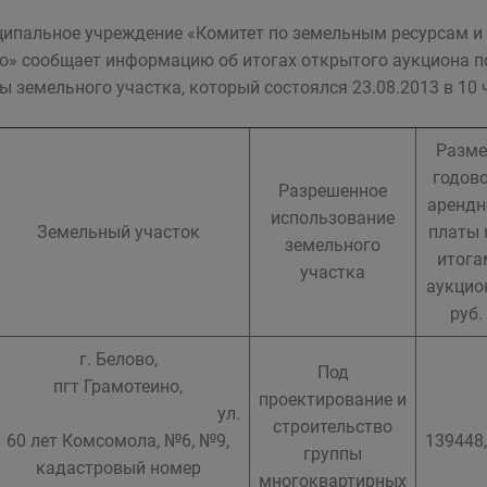
ипальное учреждение «Комитет по земельным ресурсам и
о» сообщает информацию об итогах открытого аукциона п
ы земельного участка, который состоялся 23.08.2013 в 10 
Разме
годов
Разрешенное
арендн
использование
Земельный участок
платы 
земельного
итога
участка
аукцио
руб.
г. Белово,
Под
пгт Грамотеино,
проектирование и
ул.
строительство
60 лет Комсомола, №6, №9,
139448
группы
кадастровый номер
многоквартирных