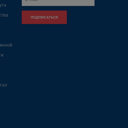
уга
ства
ПОДПИСАТЬСЯ
венной
ти
тал