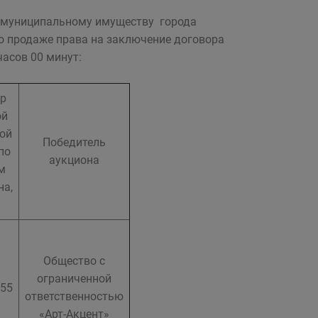
 муниципальному имуществу города
о продаже права на заключение договора
часов 00 минут:
р
ой
ой
Победитель
по
аукциона
м
на,
Общество с
ограниченной
,55
ответственностью
«Арт-Акцент»