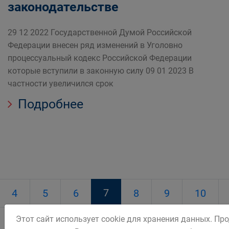
законодательстве
29 12 2022 Государственной Думой Российской
Федерации внесен ряд изменений в Уголовно
процессуальный кодекс Российской Федерации
которые вступили в законную силу 09 01 2023 В
частности увеличился срок
Подробнее
7
4
5
6
8
9
10
Этот сайт использует cookie для хранения данных. Пр