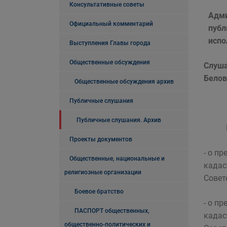
Консультативные советы
Адми
Официальный комментарий
публ
испо
Выступления Главы города
Общественные обсуждения
Слуша
Белово
Общественные обсуждения архив
Публичные слушания
Публичные слушания. Архив
На о
Проекты документов
- о п
Общественные, национальные и
кадас
религиозные организации
Совет
Боевое братство
- о п
ПАСПОРТ общественных,
кадас
общественно-политических и