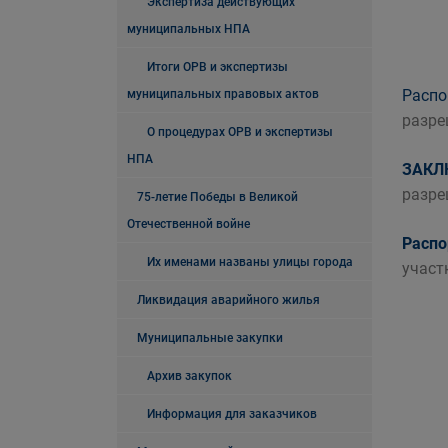
Экспертиза действующих
муниципальных НПА
Итоги ОРВ и экспертизы
Расп
муниципальных правовых актов
разре
О процедурах ОРВ и экспертизы
НПА
ЗАКЛ
разре
75-летие Победы в Великой
Отечественной войне
Расп
Их именами названы улицы города
участ
Ликвидация аварийного жилья
Муниципальные закупки
Архив закупок
Информация для заказчиков