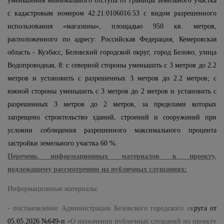
уменьшения минимального отступа от границы земельного участка
с кадастровым номером
42:21:0106016:53 с видом разрешенного
использования «магазины», площадью 950 кв. метров,
расположенного по адресу: Российская Федерация, Кемеровская
область - Кузбасс, Беловский городской округ, город Белово, улица
Водопроводная, 8: с северной стороны
уменьшить
с 3 метров до 2.2
метров
и установить с разрешенных 3
метров до 2.2 метров;
с
южной стороны
уменьшить
с 3 метров до 2 метров
и установить с
разрешенных 3
метров до 2 метров, за пределами которых
запрещено строительство зданий, строений и сооружений при
условии соблюдения разрешенного максимального процента
застройки земельного участка 60 %
.
Перечень информационных материалов к проекту,
подлежащему рассмотрению на публичных слушаниях:
Информационные материалы:
- постановление Администрации Беловского городского ок
руга от
05.05.2026 №649-п
«О назначении публичных слушаний по проекту