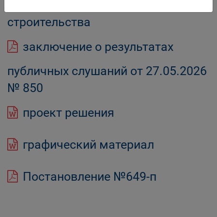
параметров разрешенного
строительства
заключение о результатах
публичных слушаний от 27.05.2026
№ 850
проект решения
графический материал
Постановление №649-п