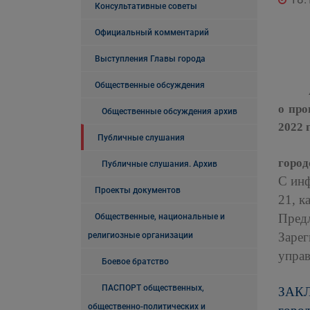
Консультативные советы
Официальный комментарий
Выступления Главы города
Общественные обсуждения
Адми
о про
Общественные обсуждения архив
2022 
Публичные слушания
Слуш
город
Публичные слушания. Архив
С ин
Проекты документов
21, к
Пред
Общественные, национальные и
Зарег
религиозные организации
управ
Боевое братство
ПАСПОРТ общественных,
ЗАК
общественно-политических и