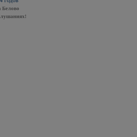
4 годов
 Белово
слушаниях!