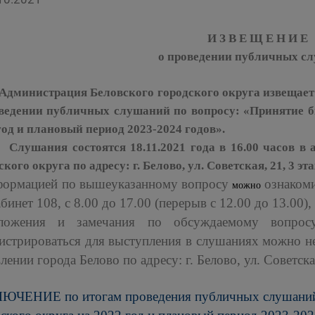
И З В Е Щ Е Н И Е
о проведении публичных с
нистрация Беловского городского округа
извещает
ведении публичных слушаний по вопросу: «Принятие б
год и плановый период 2023-2024 годов».
ания состоятся 18.11.2021 года в 16.00 часов в а
ского округа по адресу: г. Белово, ул. Советская, 21, 3 эта
формацией по вышеуказанному вопросу
ознакоми
можно
абинет 108, с 8.00 до 17.00 (перерыв с 12.00 до 13.00), 
ложения и замечания по обсуждаемому вопросу
истрироваться для выступления в слушаниях можно не
лении города Белово по адресу: г. Белово, ул. Советская
ЛЮЧЕНИЕ
по итогам проведения публичных слушан