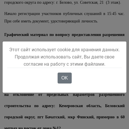
городского округа по адресу: г. Белово, ул. Советская, 21 (3 этаж).
Начало регистрации участников публичных слушаний в 15:45 час.
При себе иметь документ, удостоверяющий личность.
Графический материал по вопросу предоставления разрешения
на условно разрешенный вид использования земельного участка
Этот сайт использует cookie для хранения данных.
Продолжая использовать сайт, Вы даете свое
кадастровый номер: 42:21:0108006:7 адрес: Кемеровская
согласие на работу с этими файлами.
область, г Белово, ул. Советская, 7
OK
Графический материал по вопросу предоставления разрешения
на отклонение от предельных параметров разрешенного
строительства по адресу: Кемеровская область, Беловский
городской округ, пгт Бачатский, мкр Финский, примерно в 60
метрах на восток от дома №12