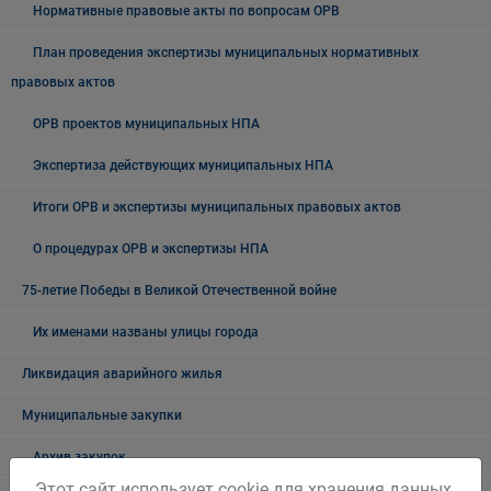
Нормативные правовые акты по вопросам ОРВ
План проведения экспертизы муниципальных нормативных
правовых актов
ОРВ проектов муниципальных НПА
Экспертиза действующих муниципальных НПА
Итоги ОРВ и экспертизы муниципальных правовых актов
О процедурах ОРВ и экспертизы НПА
75-летие Победы в Великой Отечественной войне
Их именами названы улицы города
Ликвидация аварийного жилья
Муниципальные закупки
Архив закупок
Этот сайт использует cookie для хранения данных.