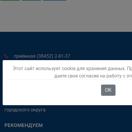
приёмная (38452) 2-81-37
дежурный (38452) 2-01-96
Этот сайт использует cookie для хранения данных. 
652600, Кемеровская обл., г. Белово, ул. Советская, 21
даете свое согласие на работу с э
OK
Официальный аккаунт Главы Беловского
городского округа
РЕКОМЕНДУЕМ