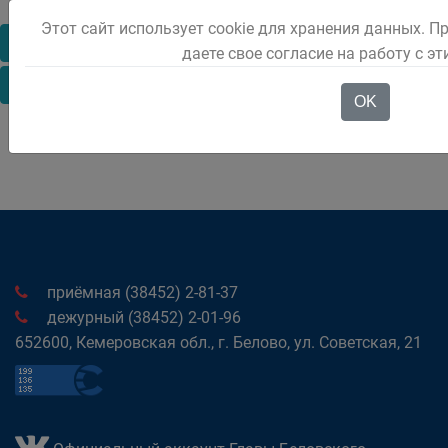
Этот сайт использует cookie для хранения данных. П
Январь
Февраль
Март
Апрель
Май
даете свое согласие на работу с э
Июнь
Июль
Август
OK
приёмная (38452) 2-81-37
дежурный (38452) 2-01-96
652600, Кемеровская обл., г. Белово, ул. Советская, 21