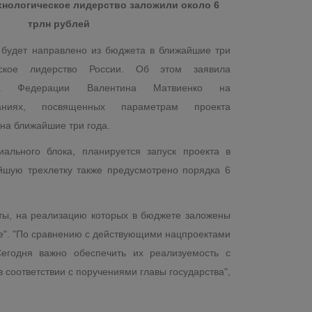
хнологическое лидерство заложили около 6
трлн рублей
 будет направлено из бюджета в ближайшие три
еское лидерство России. Об этом заявила
та Федерации Валентина Матвиенко на
аниях, посвященных параметрам проекта
на ближайшие три года.
ального блока, планируется запуск проекта в
айшую трехлетку также предусмотрено порядка 6
кты, на реализацию которых в бюджете заложены
те". "По сравнению с действующими нацпроектами
егодня важно обеспечить их реализуемость с
 соответствии с поручениями главы государства",