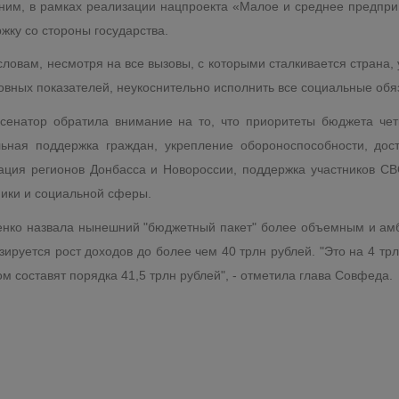
им, в рамках реализации нацпроекта «Малое и среднее предпри
жку со стороны государства.
словам, несмотря на все вызовы, с которыми сталкивается страна, 
овных показателей, неукоснительно исполнить все социальные обя
сенатор обратила внимание на то, что приоритеты бюджета чет
льная поддержка граждан, укрепление обороноспособности, дос
ация регионов Донбасса и Новороссии, поддержка участников СВО
ики и социальной сферы.
нко назвала нынешний "бюджетный пакет" более объемным и амби
зируется рост доходов до более чем 40 трлн рублей. "Это на 4 т
ом составят порядка 41,5 трлн рублей", - отметила глава Совфеда.