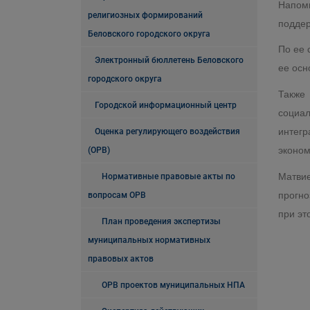
Напомн
религиозных формирований
поддер
Беловского городского округа
По ее 
Электронный бюллетень Беловского
ее осн
городского округа
Также 
Городской информационный центр
социа
интегр
Оценка регулирующего воздействия
эконом
(ОРВ)
Матвие
Нормативные правовые акты по
прогно
вопросам ОРВ
при эт
План проведения экспертизы
муниципальных нормативных
правовых актов
ОРВ проектов муниципальных НПА