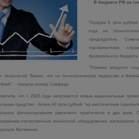
В бюджете РФ на те
Порядка 6 трлн рублей
года на технологич
председатель Сове
парламентских слуш
федерального бюджета 
"Помимо мощного соци
и технологий. Важно, что на технологическое лидерство в ближ
ублей", - сказала спикер Совфеда.
метила, что с 2025 года запускаются новые национальные прое
ельные средства - более 40 трлн рублей "на шестилетнем горизон
альное финансирование увеличено практически в два раза. С
зованием отечественных технологий, оборудования, материалов - в
еркнула Матвиенко.