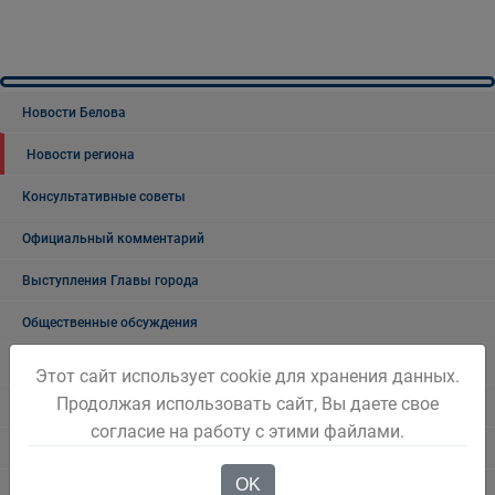
Новости Белова
Новости региона
Консультативные советы
Официальный комментарий
Выступления Главы города
Общественные обсуждения
Общественные обсуждения архив
Этот сайт использует cookie для хранения данных.
Продолжая использовать сайт, Вы даете свое
Публичные слушания
согласие на работу с этими файлами.
Публичные слушания. Архив
OK
Проекты документов