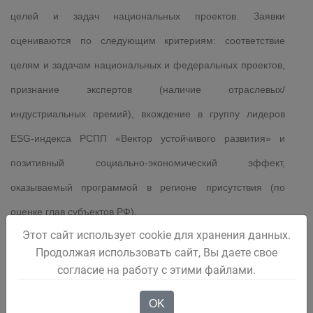
целей и задач национальных проектов. Заявки
оцениваются по следующим критериям: соответствие
целям и задачам национальных и федеральных проектов,
признание экспертов (наличие отраслевых/
индустриальных премий), вхождение в группу лидеров
ESG-индекса РСПП «Вектор устойчивого развития» и
позитивный социально-экономический эффект,
оказываемый программой в регионе присутствия (по
оценке глав субъектов РФ).
Этот сайт использует cookie для хранения данных.
Продолжая использовать сайт, Вы даете свое
Оператор Национальной премии «Наш вклад» – АНО
согласие на работу с этими файлами.
«Национальные приоритеты»
OK
.