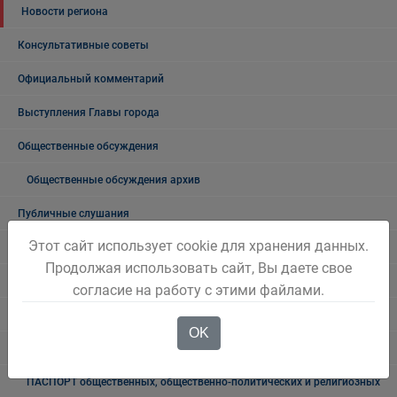
Новости региона
Консультативные советы
Официальный комментарий
Выступления Главы города
Общественные обсуждения
Общественные обсуждения архив
Публичные слушания
Этот сайт использует cookie для хранения данных.
Публичные слушания. Архив
Продолжая использовать сайт, Вы даете свое
Проекты документов
согласие на работу с этими файлами.
Общественные, национальные и религиозные организации
OK
Боевое братство
ПАСПОРТ общественных, общественно-политических и религиозных