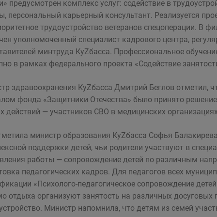
и» предусмотрен комплекс услуг: содействие в трудоустро
ы, персональный карьерный консультант. Реализуется пр
иоритетное трудоустройство ветеранов спецоперации. В ф
чен уполномоченный специалист кадрового центра, регул
тавителей минтруда КуZбасса. Профессиональное обучени
пно в рамках федерального проекта «Содействие занятост
тр здравоохранения КуZбасса Дмитрий Беглов отметил, чт
лом фонда «Защитники Отечества» было принято решение 
х действий — участников СВО в медицинских организациях
тметила министр образования КуZбасса Софья Балакирева
ексной поддержки детей, чьи родители участвуют в специ
вления работы — сопровождение детей по различным напр
товка педагогических кадров. Для педагогов всех муниц
фикации «Психолого-педагогическое сопровождение детей 
о отдыха организуют занятость на различных досуговых 
устройство. Министр напомнила, что детям из семей учас