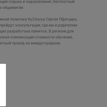
ация отдыха и оздоровления, бесплатный
ом общежитии.
жной политики КуZбасса Сергея Пфетцера,
пройдут консультации, где им и родителям
щих разработана памятка. В регионе для
олная компенсация стоимости обучения,
платный проезд на междугородном