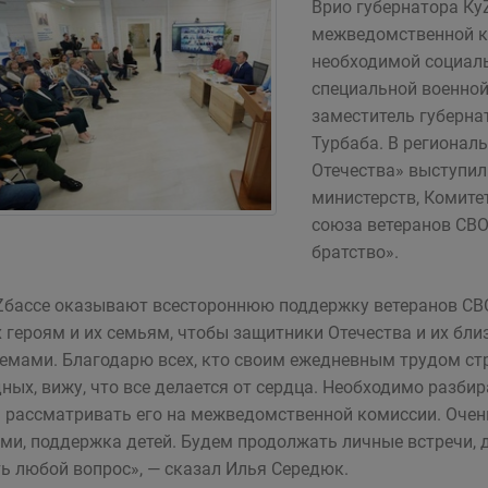
Врио губернатора Ку
межведомственной к
необходимой социал
специальной военной
заместитель губерна
Турбаба. В региона
Отечества» выступил
министерств, Комите
союза ветеранов СВО
братство».
Zбассе оказывают всестороннюю поддержку ветеранов СВО
 героям и их семьям, чтобы защитники Отечества и их близ
емами. Благодарю всех, кто своим ежедневным трудом ст
дных, вижу, что все делается от сердца. Необходимо разби
 рассматривать его на межведомственной комиссии. Очень
ми, поддержка детей. Будем продолжать личные встречи, д
ь любой вопрос», — сказал Илья Середюк.