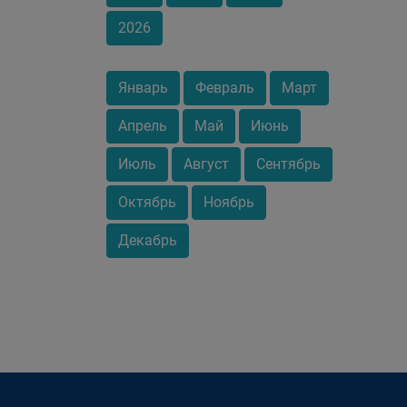
2026
Январь
Февраль
Март
Апрель
Май
Июнь
Июль
Август
Сентябрь
Октябрь
Ноябрь
Декабрь