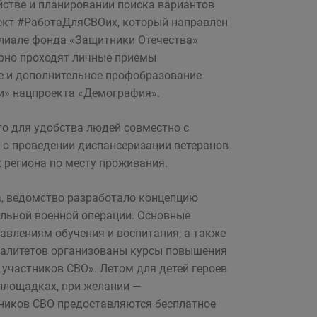
йстве и планировании поиска вариантов
оект #РаботаДляСВОих, который направлен
илиале фонда «Защитники Отечества»
ярно проходят личные приемы
е и дополнительное профобразование
и» нацпроекта «Демография».
о для удобства людей совместно с
о проведении диспансеризации ветеранов
 региона по месту проживания.
, ведомство разработало концепцию
альной военной операции. Основные
авлениям обучения и воспитания, а также
ипалитетов организованы курсы повышения
участников СВО». Летом для детей героев
площадках, при желании —
тников СВО предоставляются бесплатное