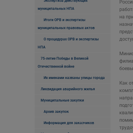
Экспертиза действующих
Росси
муниципальных НПА
работ
на пр
Итоги ОРВ и экспертизы
назна
муниципальных правовых актов
предс
досту
О процедурах ОРВ и экспертизы
НПА
Минис
75-летие Победы в Великой
филиа
Отечественной войне
боевы
Их именами названы улицы города
Как о
Ликвидация аварийного жилья
компл
напра
Муниципальные закупки
подго
Архив закупок
квали
помим
Информация для заказчиков
трудо