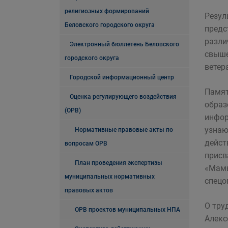
религиозных формирований
Резул
Беловского городского округа
предс
разли
Электронный бюллетень Беловского
свыше
городского округа
ветер
Городской информационный центр
Памят
Оценка регулирующего воздействия
образ
(ОРВ)
инфор
узнаю
Нормативные правовые акты по
дейст
вопросам ОРВ
присв
План проведения экспертизы
«Мамы
муниципальных нормативных
спецо
правовых актов
О тру
ОРВ проектов муниципальных НПА
Алекс