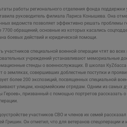
ьтаты работы регионального отделения фонда поддержки 
тавила руководитель филиала Лариса Конышева. Она отме
чных ведомств позволяет эффективно решать проблемы гер
 7700 обращений, основные из которых касались соцподд
ана боевых действий и юридической помощи.
ь участников специальной военной операции чтят во всех 
овательных учреждений устанавливают мемориальные доск
мационные стенды о военнослужащих. В школах КуZбасса 
т о земляках, совершивших доблестные поступки и прояви
вует более 200 экспозиций, посвященных специальной вое
аивают улицам, юнармейским отрядам. Одним из самых д
 Героев», призванный с помощью портретов рассказать о 
перации.
доустройстве участников СВО и членов их семей рассказал
ей Гришин. Он отметил, что для ветеранов спецоперации и