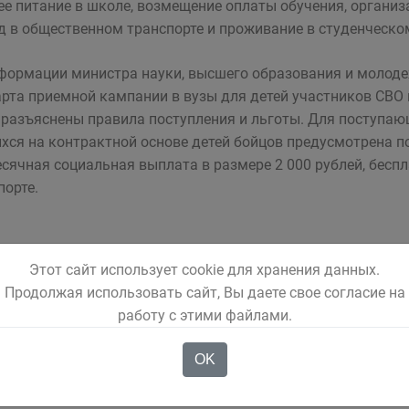
ее питание в школе, возмещение оплаты обучения, организ
д в общественном транспорте и проживание в студенческ
формации министра науки, высшего образования и молоде
арта приемной кампании в вузы для детей участников СВО 
 разъяснены правила поступления и льготы. Для поступаю
хся на контрактной основе детей бойцов предусмотрена п
сячная социальная выплата в размере 2 000 рублей, бес
порте.
Этот сайт использует cookie для хранения данных.
Продолжая использовать сайт, Вы даете свое согласие на
работу с этими файлами.
OK