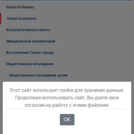
Новости Белова
Новости региона
Консультативные советы
Официальный комментарий
Выступления Главы города
Общественные обсуждения
Общественные обсуждения архив
Публичные слушания
Этот сайт использует cookie для хранения данных.
Продолжая использовать сайт, Вы даете свое
Публичные слушания. Архив
согласие на работу с этими файлами.
Проекты документов
OK
Общественные, национальные и религиозные организации
Боевое братство