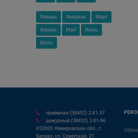
Январь
Февраль
Март
Апрель
Май
Июнь
Июль
РЕК
приёмная (38452) 2-81-37
дежурный (38452) 2-01-96
652600, Кемеровская обл., г.
Обращ
Белово, ул. Советская, 21