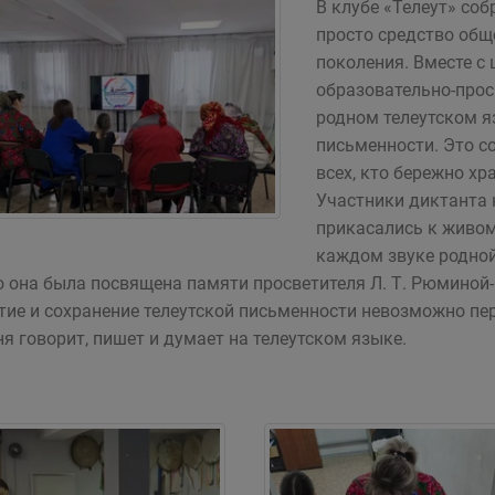
В клубе «Телеут» соб
просто средство общ
поколения. Вместе с
образовательно-прос
родном телеутском я
письменности. Это с
всех, кто бережно хр
Участники диктанта 
прикасались к живому
каждом звуке родной
то она была посвящена памяти просветителя Л. Т. Рюминой
тие и сохранение телеутской письменности невозможно пер
ня говорит, пишет и думает на телеутском языке.