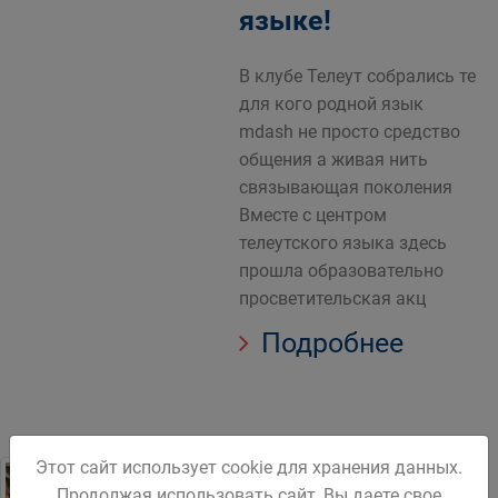
языке!
В клубе Телеут собрались те
для кого родной язык
mdash не просто средство
общения а живая нить
связывающая поколения
Вместе с центром
телеутского языка здесь
прошла образовательно
просветительская акц
Подробнее
Этот сайт использует cookie для хранения данных.
Кузбасс дал старт
Продолжая использовать сайт, Вы даете свое