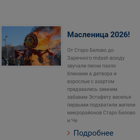
Масленица 2026!
От Старо Белово до
Заречного mdash всюду
звучали песни пахло
блинами а детвора и
взрослые с азартом
предавались зимним
забавам Эстафету веселья
первыми подхватили жители
микрорайонов Старо Белово
и Че
Подробнее