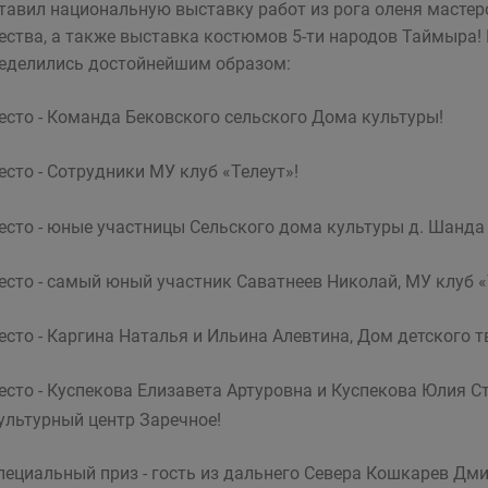
тавил национальную выставку работ из рога оленя мастер
ества, а также выставка костюмов 5-ти народов Таймыра!
еделились достойнейшим образом:
есто - Команда Бековского сельского Дома культуры!
есто - Сотрудники МУ клуб «Телеут»!
есто - юные участницы Сельского дома культуры д. Шанда
есто - самый юный участник Саватнеев Николай, МУ клуб «
есто - Каргина Наталья и Ильина Алевтина, Дом детского тв
есто - Куспекова Елизавета Артуровна и Куспекова Юлия 
ультурный центр Заречное!
пециальный приз - гость из дальнего Севера Кошкарев Дм