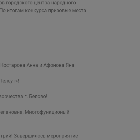
ов городского центра народного
 По итогам конкурса призовые места
 Костарова Анна и Афонова Яна!
Телеут»!
орчества г. Белово!
Степановна, Многофункционый
итрий! Завершилось мероприятие