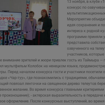
13 ноября, в клубе «
конкурс по озвучива
мультипликационных
Мероприятие объедин
идея сохранения и п
интереса к родной ку
программе приняли у
представила собстве
озвученного на телеу
участников, которые
е внимание зрителей и жюри привлек гость из Таймыра — 
ил мультфильм Колобок на ненецком языке, продемонстри
уры. Перед началом конкурса гости и участники посетили
дке «Чар-туу», где познакомились с традициями, обычаям
щий повязал ленточки на священное дерево телеутов берез
венное желание. Во время конкурса главными критериями д
е произношение); - актерская выразительность в передаче
вое оформление. После конкурсных выступлений, во время