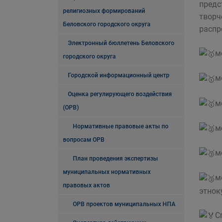
предс
религиозных формирований
творч
Беловского городского округа
распр
Электронный бюллетень Беловского
м
городского округа
Городской информационный центр
м
Оценка регулирующего воздействия
м
(ОРВ)
Нормативные правовые акты по
м
вопросам ОРВ
м
План проведения экспертизы
муниципальных нормативных
м
правовых актов
этнок
ОРВ проектов муниципальных НПА
С