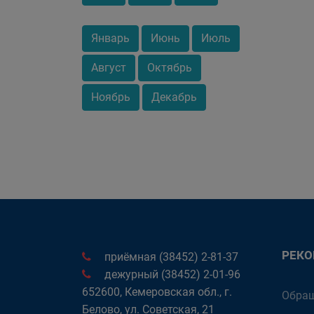
Январь
Июнь
Июль
Август
Октябрь
Ноябрь
Декабрь
РЕК
приёмная (38452) 2-81-37
дежурный (38452) 2-01-96
652600, Кемеровская обл., г.
Обращ
Белово, ул. Советская, 21