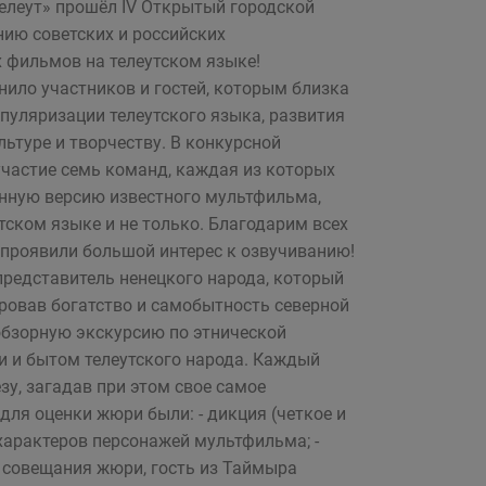
Телеут» прошёл IV Открытый городской
нию советских и российских
 фильмов на телеутском языке!
ило участников и гостей, которым близка
опуляризации телеутского языка, развития
льтуре и творчеству. В конкурсной
частие семь команд, каждая из которых
нную версию известного мультфильма,
тском языке и не только. Благодарим всех
 проявили большой интерес к озвучиванию!
представитель ненецкого народа, который
ровав богатство и самобытность северной
 обзорную экскурсию по этнической
и и бытом телеутского народа. Каждый
у, загадав при этом свое самое
ля оценки жюри были: - дикция (четкое и
 характеров персонажей мультфильма; -
 совещания жюри, гость из Таймыра