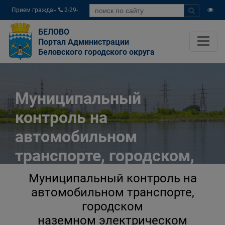
Прием граждан
2-29-
04
БЕЛОВО
Портал Администрации
Беловского городского округа
Муниципальный
контроль на
автомобильном
транспорте, городском,
наземном электрическом
Муниципальный контроль на
транспорте и в дорожном
автомобильном транспорте,
городском
хозяйстве в границах
наземном электрическом