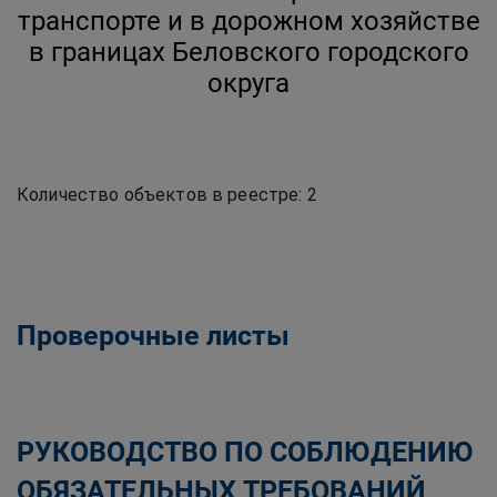
Беловского городского
транспорте и в дорожном хозяйстве
округа
в границах Беловского городского
округа
Главная
Официально
Муниципальный контроль
Муниципальный контроль на автомобильном
транспорте, городском, наземном электрическом
транспорте и в дорожном хозяйстве в границах
Беловского городского округа
Проверочные листы
РУКОВОДСТВО ПО СОБЛЮДЕНИЮ
ОБЯЗАТЕЛЬНЫХ ТРЕБОВАНИЙ