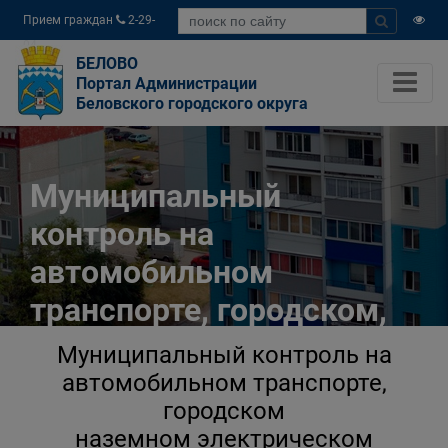
Прием граждан
2-29-
04
БЕЛОВО
Портал Администрации
Беловского городского округа
Муниципальный
контроль на
автомобильном
транспорте, городском,
наземном электрическом
Муниципальный контроль на
транспорте и в дорожном
автомобильном транспорте,
городском
хозяйстве в границах
наземном электрическом