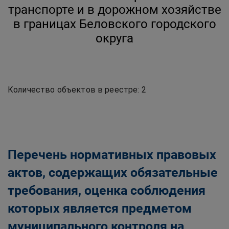
Беловского городского
транспорте и в дорожном хозяйстве
округа
в границах Беловского городского
округа
Главная
Официально
Муниципальный контроль
Муниципальный контроль на автомобильном
транспорте, городском, наземном электрическом
транспорте и в дорожном хозяйстве в границах
Беловского городского округа
Перечень нормативных правовых
актов, содержащих обязательные
требования, оценка соблюдения
которых является предметом
муниципального контроля на