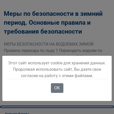
Меры по безопасности в зимний
период. Основные правила и
требования безопасности
МЕРЫ БЕЗОПАСНОСТИ НА ВОДОЕМАХ ЗИМОЙ
Правила перехода по льду 1 Переходить водоем по
льду только при хорошей видимости 2 Идя на лыжах
Этот сайт использует cookie для хранения данных.
расстегнуть крепления снять с рук ремни палок 3
Продолжая использовать сайт, Вы даете свое
Взять длинную палку
согласие на работу с этими файлами.
Подробнее
OK