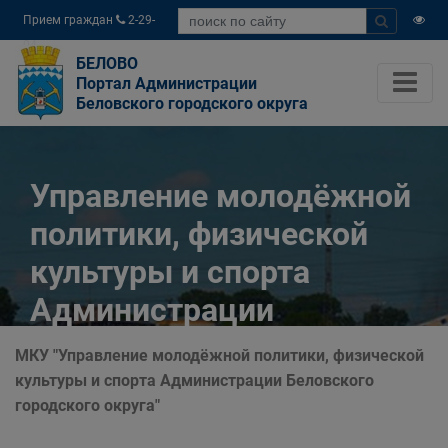
Прием граждан
2-29-
04
БЕЛОВО
Портал Администрации
Беловского городского округа
Управление молодёжной
политики, физической
культуры и спорта
Администрации
Беловского городского
МКУ "Управление молодёжной политики, физической
округа
культуры и спорта Администрации Беловского
городского округа"
Главная
Органы власти