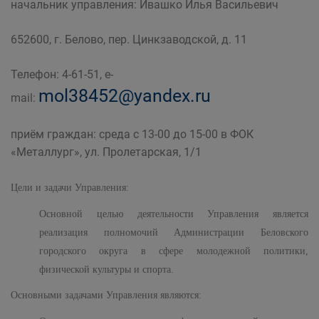
начальник управления: Ивашко Илья Васильевич
Муниципальные учреждения
Управление молодёжной политики,
652600, г. Белово, пер. Цинкзаводской, д. 11
физической культуры и спорта Администрации
Беловского городского округа
Телефон: 4-61-51, e-
mol38452@yandex.ru
mail:
приём граждан: среда с 13-00 до 15-00 в ФОК
«Металлург», ул. Пролетарская, 1/1
Цели и задачи Управления:
Основной целью деятельности Управления является
реализация полномочий Администрации Беловского
городского округа в сфере молодежной политики,
физической культуры и спорта.
Основными задачами Управления являются: