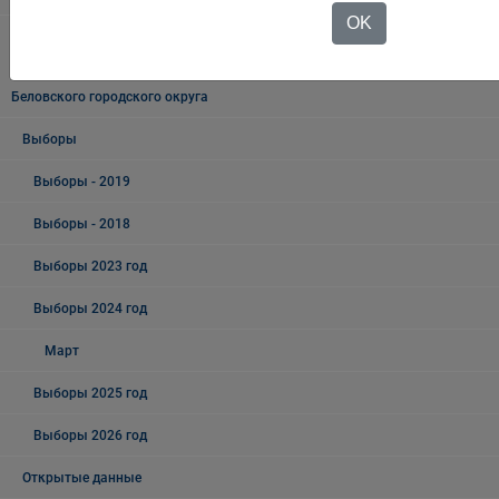
OK
Информация о результатах проверок результативности
(экономности и эффективности) использования средств бюджета
Беловского городского округа
Выборы
Выборы - 2019
Выборы - 2018
Выборы 2023 год
Выборы 2024 год
Март
Выборы 2025 год
Выборы 2026 год
Открытые данные