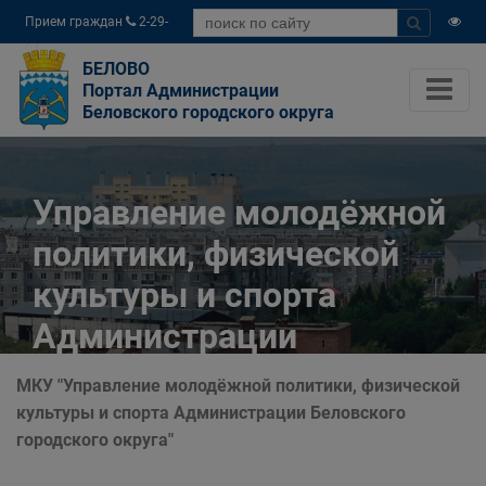
Прием граждан
2-29-
04
БЕЛОВО
Портал Администрации
Беловского городского округа
Управление молодёжной
политики, физической
культуры и спорта
Администрации
Беловского городского
МКУ "Управление молодёжной политики, физической
округа
культуры и спорта Администрации Беловского
городского округа"
Главная
Органы власти