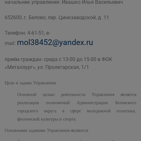
начальник управления: Ивашко Илья Васильевич
Муниципальные учреждения
Управление молодёжной политики,
652600, г. Белово, пер. Цинкзаводской, д. 11
физической культуры и спорта Администрации
Беловского городского округа
Телефон: 4-61-51, e-
mol38452@yandex.ru
mail:
приём граждан: среда с 13-00 до 15-00 в ФОК
«Металлург», ул. Пролетарская, 1/1
Цели и задачи Управления:
Основной целью деятельности Управления является
реализация полномочий Администрации Беловского
городского округа в сфере молодежной политики,
физической культуры и спорта.
Основными задачами Управления являются: