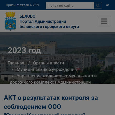
Прием граждан
2-29-
04
БЕЛОВО
Портал Администрации
Беловского городского округа
2023 год
Главная
Органы власти
Муниципальные учреждения
Управление жилищно-комунального и
дорожного комплекса Администрации
Беловского городского округа
2023 год
АКТ о результатах контроля за
соблюдением ООО