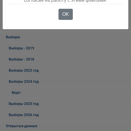
согласие на работу с этими файлами.
Информация о результатах проверок результативности
OK
(экономности и эффективности) использования средств бюджета
Беловского городского округа
Выборы
Выборы - 2019
Выборы - 2018
Выборы 2023 год
Выборы 2024 год
Март
Выборы 2025 год
Выборы 2026 год
Открытые данные