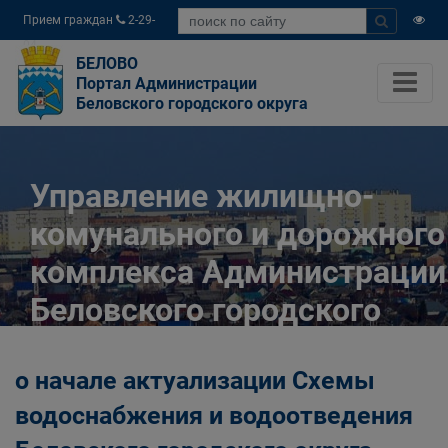
Прием граждан
2-29-
04
БЕЛОВО
Портал Администрации
Беловского городского округа
Управление жилищно-
комунального и дорожного
комплекса Администрации
Беловского городского
округа
о начале актуализации Схемы
Главная
Органы власти
водоснабжения и водоотведения
Муниципальные учреждения
Управление жилищно-комунального и