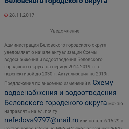
Беловского городского округа
дорожного комплекса Администрации
Беловского городского округа
28.11.2017
Уведомление
Администрация Беловского городского округа
уведомляет о начале актуализации Схемы
водоснабжения и водоотведения Беловского
городского округа на период 2014-2019 гг. с
перспективой до 2030 г. Актуализация на 2019г.
Схему
Предложения по внесению изменений в
водоснабжения и водоотведения
Беловского городского округа
можно
направлять на эл. почту
nefedova9797@mail.ru
или по тел. 6-16-29 в
Сектор водоснабжения МБУ «Служба заказчика ЖКХ»