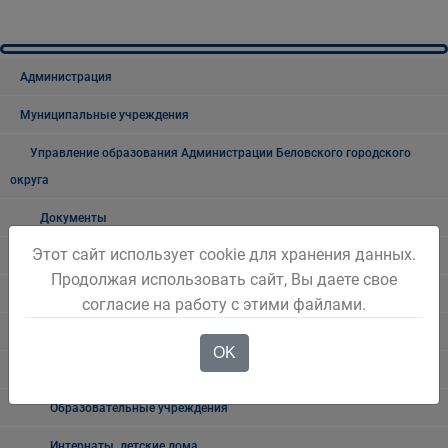
Администрация
Муниципальные учреждения
Управление образования Администрации Беловского городского
округа
Документы
Этот сайт использует cookie для хранения данных.
Новости образования
Продолжая использовать сайт, Вы даете свое
Госуслуги
согласие на работу с этими файлами.
Система образования города Белово
OK
Учреждения дошкольного образования
Образовательные учреждения
Интернаты, детские дома