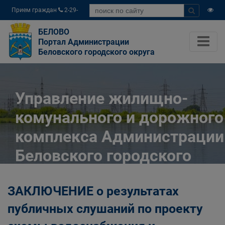
Прием граждан
2-29-
04
БЕЛОВО
Портал Администрации
Беловского городского округа
Управление жилищно-
комунального и дорожного
комплекса Администрации
Беловского городского
округа
ЗАКЛЮЧЕНИЕ о результатах
Главная
Органы власти
публичных слушаний по проекту
Муниципальные учреждения
Управление жилищно-комунального и