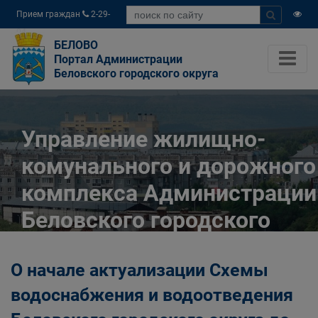
Прием граждан
2-29-
04
БЕЛОВО
Портал Администрации
Беловского городского округа
Управление жилищно-
комунального и дорожного
комплекса Администрации
Беловского городского
округа
О начале актуализации Схемы
Главная
Органы власти
водоснабжения и водоотведения
Муниципальные учреждения
Управление жилищно-комунального и