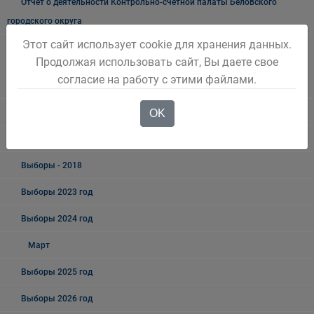
Отчёт о деятельности Контрольно-счётной палаты Беловского
городского округа
Этот сайт использует cookie для хранения данных.
Информация о результатах проверок результативности
Продолжая использовать сайт, Вы даете свое
(экономности и эффективности) использования средств бюджета
согласие на работу с этими файлами.
Беловского городского округа
OK
Выборы
Выборы - 2019
Выборы - 2018
Выборы 2023 год
Выборы 2024 год
Март
Выборы 2025 год
Выборы 2026 год